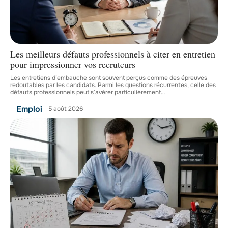
Les meilleurs défauts professionnels à citer en entretien
pour impressionner vos recruteurs
Les entretiens d’embauche sont souvent perçus comme des épreuves
redoutables par les candidats. Parmi les questions récurrentes, celle des
défauts professionnels peut s’avérer particulièrement
…
Emploi
5 août 2026