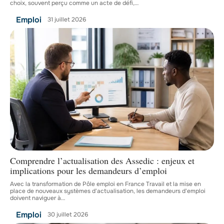
choix, souvent perçu comme un acte de défi,
…
Emploi
31 juillet 2026
Comprendre l’actualisation des Assedic : enjeux et
implications pour les demandeurs d’emploi
Avec la transformation de Pôle emploi en France Travail et la mise en
place de nouveaux systèmes d'actualisation, les demandeurs d'emploi
doivent naviguer à
…
Emploi
30 juillet 2026