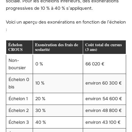
sociale. Pour les échelons inférieurs, des exonérations
progressives de 10 % à 40 % s’appliquent.
Voici un aperçu des exonérations en fonction de l’échelon
:
Échelon
Exonération des frais de
Coût total du cursus
CROUS
scolarité
(3 ans)
Non-
0 %
66 020 €
boursier
Échelon 0
10 %
environ 60 300 €
bis
Échelon 1
20 %
environ 54 600 €
Échelon 2
30 %
environ 48 800 €
Échelon 3
40 %
environ 43 100 €