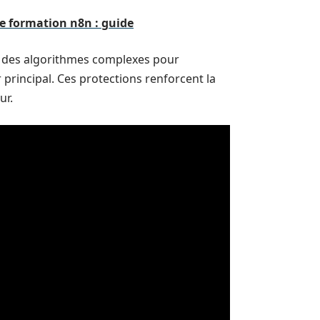
e formation n8n : guide
t des algorithmes complexes pour
er principal. Ces protections renforcent la
ur.