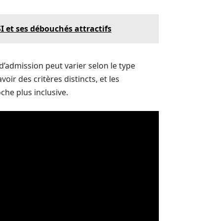
 et ses débouchés attractifs
’admission peut varier selon le type
oir des critères distincts, et les
he plus inclusive.