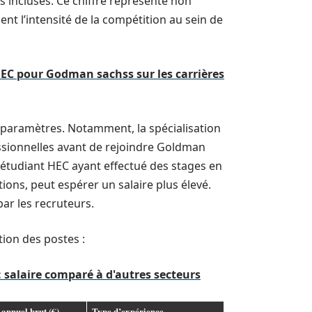
s incluses. Ce chiffre représente non
nt l’intensité de la compétition au sein de
 HEC pour Godman sachss sur les carrières
rs paramètres. Notamment, la spécialisation
ssionnelles avant de rejoindre Goldman
étudiant HEC ayant effectué des stages en
ons, peut espérer un salaire plus élevé.
par les recruteurs.
tion des postes :
 salaire comparé à d'autres secteurs
 annuel brut (€)
Type d’expérience