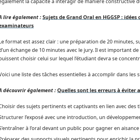
également la capacité à interagir de manière constructive 
A lire également :
Sujets de Grand Oral en HGGSP : idées 
examinateurs
Le format est assez clair : une préparation de 20 minutes, s
d’un échange de 10 minutes avec le jury. Il est important de 
puissent choisir celui sur lequel l’étudiant devra se concentr
Voici une liste des tâches essentielles à accomplir dans les
A découvrir également :
Quelles sont les erreurs à éviter 
Choisir des sujets pertinents et captivants en lien avec de
Structurer l’exposé avec une introduction, un développemen
S’entraîner à l’oral devant un public pour gagner en aisance
Préparer des supports visuels pertinents pour enrichir la p