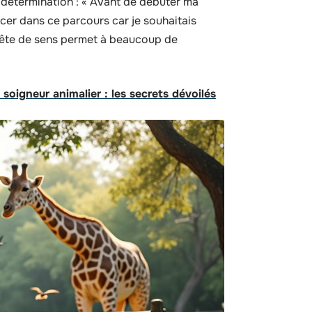
e détermination : « Avant de débuter ma
ncer dans ce parcours car je souhaitais
quête de sens permet à beaucoup de
 soigneur animalier : les secrets dévoilés