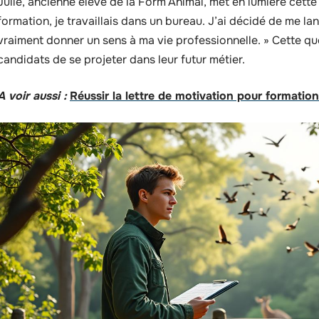
Julie, ancienne élève de la Form’Animal, met en lumière cett
formation, je travaillais dans un bureau. J’ai décidé de me la
vraiment donner un sens à ma vie professionnelle. » Cette 
candidats de se projeter dans leur futur métier.
A voir aussi :
Réussir la lettre de motivation pour formation