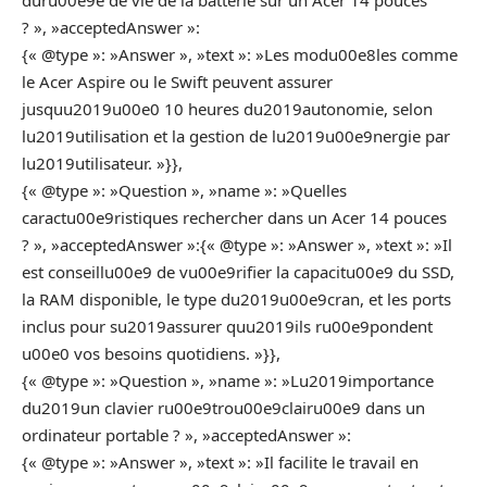
duru00e9e de vie de la batterie sur un Acer 14 pouces
? », »acceptedAnswer »:
{« @type »: »Answer », »text »: »Les modu00e8les comme
le Acer Aspire ou le Swift peuvent assurer
jusquu2019u00e0 10 heures du2019autonomie, selon
lu2019utilisation et la gestion de lu2019u00e9nergie par
lu2019utilisateur. »}},
{« @type »: »Question », »name »: »Quelles
caractu00e9ristiques rechercher dans un Acer 14 pouces
? », »acceptedAnswer »:{« @type »: »Answer », »text »: »Il
est conseillu00e9 de vu00e9rifier la capacitu00e9 du SSD,
la RAM disponible, le type du2019u00e9cran, et les ports
inclus pour su2019assurer quu2019ils ru00e9pondent
u00e0 vos besoins quotidiens. »}},
{« @type »: »Question », »name »: »Lu2019importance
du2019un clavier ru00e9trou00e9clairu00e9 dans un
ordinateur portable ? », »acceptedAnswer »:
{« @type »: »Answer », »text »: »Il facilite le travail en