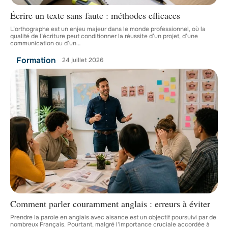
Écrire un texte sans faute : méthodes efficaces
L’orthographe est un enjeu majeur dans le monde professionnel, où la
qualité de l’écriture peut conditionner la réussite d’un projet, d’une
communication ou d’un
…
Formation
24 juillet 2026
Comment parler couramment anglais : erreurs à éviter
Prendre la parole en anglais avec aisance est un objectif poursuivi par de
nombreux Français. Pourtant, malgré l'importance cruciale accordée à