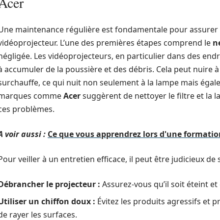
Acer
Une maintenance régulière est fondamentale pour assurer l
vidéoprojecteur. L’une des premières étapes comprend le
n
négligée. Les vidéoprojecteurs, en particulier dans des endr
à accumuler de la poussière et des débris. Cela peut nuire à l
surchauffe, ce qui nuit non seulement à la lampe mais égal
marques comme
Acer
suggèrent de nettoyer le filtre et la
ces problèmes.
A voir aussi :
Ce que vous apprendrez lors d'une formatio
Pour veiller à un entretien efficace, il peut être judicieux de
Débrancher le projecteur :
Assurez-vous qu’il soit éteint e
Utiliser un chiffon doux :
Évitez les produits agressifs et p
de rayer les surfaces.