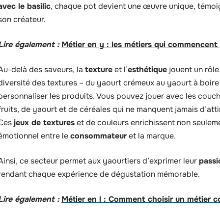
avec le basilic
, chaque pot devient une œuvre unique, témoig
son créateur.
Lire également :
Métier en y : les métiers qui commencent p
Au-delà des saveurs, la
texture
et l’
esthétique
jouent un rôle
diversité des textures – du yaourt crémeux au yaourt à boire –
personnaliser les produits. Vous pouvez jouer avec les couch
fruits, de yaourt et de céréales qui ne manquent jamais d’attirer
Ces
jeux de textures
et de couleurs enrichissent non seulemen
émotionnel entre le
consommateur
et la marque.
Ainsi, ce secteur permet aux yaourtiers d’exprimer leur
passi
rendant chaque expérience de dégustation mémorable.
Lire également :
Métier en l : Comment choisir un métier c