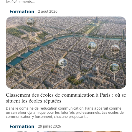
les événements
…
Formation
2 août 2026
Classement des écoles de communication à Paris : où se
situent les écoles réputées
Dans le domaine de l'éducation communication, Paris apparaît comme
un carrefour dynamique pour les futur(e)s professionnels. Les écoles de
communication y foisonnent, chacune proposant
…
Formation
29 juillet 2026